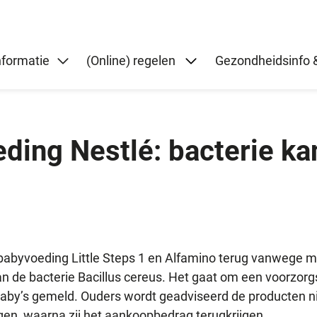
Submenu: (Online) re
nformatie
(Online) regelen
Gezondheidsinfo &
ding Nestlé: bacterie ka
 babyvoeding Little Steps 1 en Alfamino terug vanwege m
n de bacterie Bacillus cereus. Het gaat om een voorzorg
baby’s gemeld. Ouders wordt geadviseerd de producten ni
gen, waarna zij het aankoopbedrag terugkrijgen.