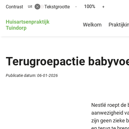
100%
Contrast
Tekstgrootte
Tekst
Tekst
-
+
Uit
verkleinen
vergroten
Hoofd
met
met
Huisartsenpraktijk
Welkom
Praktijki
10%
10%
Tuindorp
menu
Terugroepactie babyvoe
Publicatie datum:
06-01-2026
Nestlé roept de
aanwezigheid va
zijn geen zieke 
en terug te bren